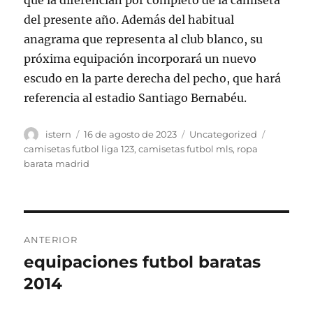
que la diferencian por completo de la camiseta
del presente año. Además del habitual
anagrama que representa al club blanco, su
próxima equipación incorporará un nuevo
escudo en la parte derecha del pecho, que hará
referencia al estadio Santiago Bernabéu.
Autor
Publicado
Categorías
Etiqueta
istern
16 de agosto de 2023
Uncategorized
el
camisetas futbol liga 123
,
camisetas futbol mls
,
ropa
barata madrid
Navegación
ANTERIOR
de
equipaciones futbol baratas
Entrada
anterior:
2014
entradas