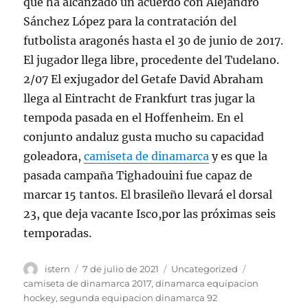
que ha alcanzado un acuerdo con Alejandro
Sánchez López para la contratación del
futbolista aragonés hasta el 30 de junio de 2017.
El jugador llega libre, procedente del Tudelano.
2/07 El exjugador del Getafe David Abraham
llega al Eintracht de Frankfurt tras jugar la
tempoda pasada en el Hoffenheim. En el
conjunto andaluz gusta mucho su capacidad
goleadora,
camiseta de dinamarca
y es que la
pasada campaña Tighadouini fue capaz de
marcar 15 tantos. El brasileño llevará el dorsal
23, que deja vacante Isco,por las próximas seis
temporadas.
Autor
Publicado
Categorías
Etiquetas
istern
7 de julio de 2021
Uncategorized
el
camiseta de dinamarca 2017
,
dinamarca equipacion
hockey
,
segunda equipacion dinamarca 92