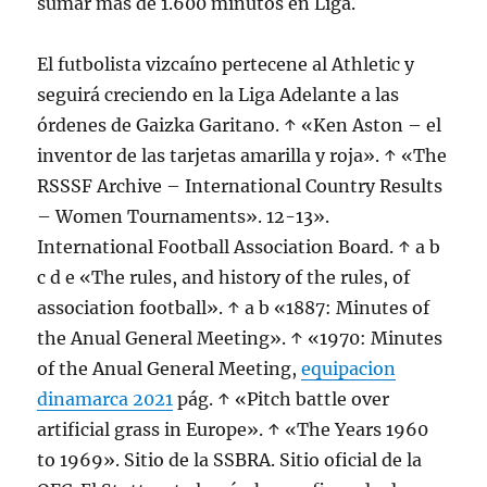
sumar más de 1.600 minutos en Liga.
El futbolista vizcaíno pertecene al Athletic y
seguirá creciendo en la Liga Adelante a las
órdenes de Gaizka Garitano. ↑ «Ken Aston – el
inventor de las tarjetas amarilla y roja». ↑ «The
RSSSF Archive – International Country Results
– Women Tournaments». 12-13».
International Football Association Board. ↑ a b
c d e «The rules, and history of the rules, of
association football». ↑ a b «1887: Minutes of
the Anual General Meeting». ↑ «1970: Minutes
of the Anual General Meeting,
equipacion
dinamarca 2021
pág. ↑ «Pitch battle over
artificial grass in Europe». ↑ «The Years 1960
to 1969». Sitio de la SSBRA. Sitio oficial de la