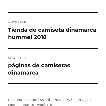
Navegación
ANTERIOR
de
Tienda de camiseta dinamarca
Entrada
anterior:
hummel 2018
entradas
SIGUIENTE
páginas de camisetas
Entrada
siguiente:
dinamarca
Camiseta Barata Real Sociedad 2024 2025 | SuperVigo
Funciona gracias a WordPress