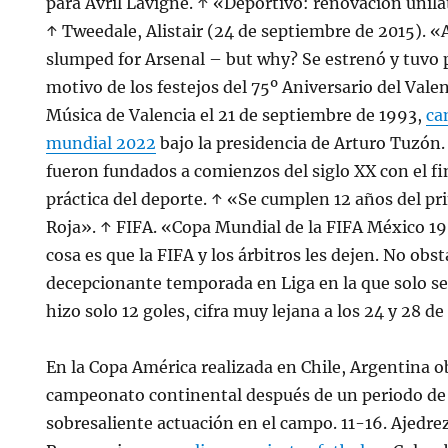
para Avril Lavigne. ↑ «Deportivo: renovación unila
↑ Tweedale, Alistair (24 de septiembre de 2015). «
slumped for Arsenal – but why? Se estrenó y tuvo 
motivo de los festejos del 75º Aniversario del Valen
Música de Valencia el 21 de septiembre de 1993,
ca
mundial 2022
bajo la presidencia de Arturo Tuzón.
fueron fundados a comienzos del siglo XX con el fi
práctica del deporte. ↑ «Se cumplen 12 años del pr
Roja». ↑ FIFA. «Copa Mundial de la FIFA México 1
cosa es que la FIFA y los árbitros les dejen. No obs
decepcionante temporada en Liga en la que solo s
hizo solo 12 goles, cifra muy lejana a los 24 y 28 de
En la Copa América realizada en Chile, Argentina 
campeonato continental después de un periodo de
sobresaliente actuación en el campo. 11-16. Ajedr