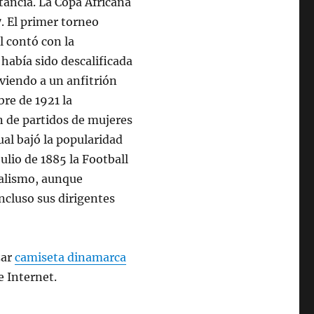
tancia. La Copa Africana
. El primer torneo
l contó con la
 había sido descalificada
lviendo a un anfitrión
bre de 1921 la
ón de partidos de mujeres
cual bajó la popularidad
ulio de 1885 la Football
onalismo, aunque
ncluso sus dirigentes
zar
camiseta dinamarca
e Internet.