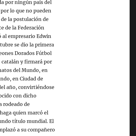
a por ningún país del
 por lo que no pueden
 de la postulación de
te de la Federación
ió al empresario Edwin
ctubre se dio la primera
 Leones Dorados Fútbol
o catalán y firmará por
onatos del Mundo, en
undo, en Ciudad de
del año, convirtiéndose
nocido con dicho
a rodeado de
uchaga quien marcó el
undo título mundial. El
emplazó a su compañero