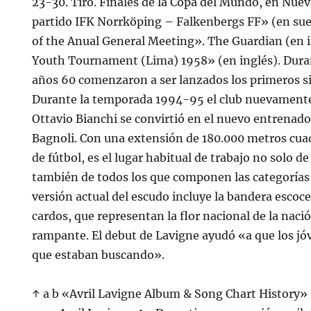
23-30. Tiro. Finales de la Copa del Mundo, en Nuev
partido IFK Norrköping – Falkenbergs FF» (en sue
of the Anual General Meeting». The Guardian (en 
Youth Tournament (Lima) 1958» (en inglés). Duran
años 60 comenzaron a ser lanzados los primeros si
Durante la temporada 1994-95 el club nuevamente
Ottavio Bianchi se convirtió en el nuevo entrenad
Bagnoli. Con una extensión de 180.000 metros cua
de fútbol, es el lugar habitual de trabajo no solo d
también de todos los que componen las categorías i
versión actual del escudo incluye la bandera escoc
cardos, que representan la flor nacional de la naci
rampante. El debut de Lavigne ayudó «a que los jó
que estaban buscando».
↑ a b «Avril Lavigne Album & Song Chart History»