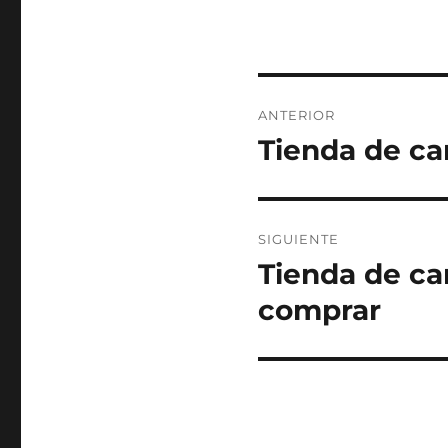
Navegación
ANTERIOR
de
Tienda de ca
Entrada
anterior:
entradas
SIGUIENTE
Tienda de ca
Entrada
siguiente:
comprar