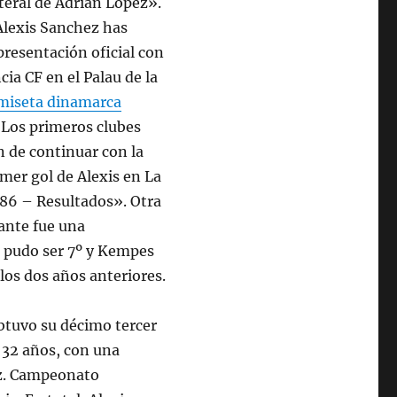
teral de Adrián López».
Alexis Sanchez has
presentación oficial con
cia CF en el Palau de la
miseta dinamarca
 Los primeros clubes
n de continuar con la
imer gol de Alexis en La
986 – Resultados». Otra
tante fue una
e pudo ser 7º y Kempes
 los dos años anteriores.
obtuvo su décimo tercer
 32 años, con una
ez. Campeonato