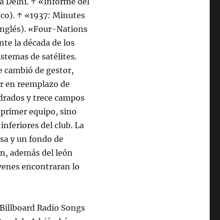
a Delhi. ↑ «Informe del
co). ↑ «1937: Minutes
inglés). «Four-Nations
te la década de los
stemas de satélites.
 cambió de gestor,
or en reemplazo de
drados y trece campos
e primer equipo, sino
nferiores del club. La
esa y un fondo de
ón, además del león
venes encontraran lo
 Billboard Radio Songs