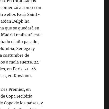
a. En total, Alexis
y comenzó a sonar con
re ellos París Saint-
Fabian Delph ha
ma que se quedará en
e Madrid realizará este
ichado el año pasado,
olombia, Senegal y
la costumbre de
dos o mala suerte. 24-
es, en París. 21-26.
ies, en Kowloon.
ries Premier, en
de Copa recibiría
 Copa de los países, y