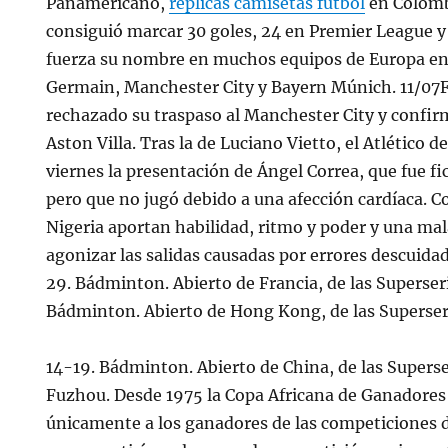
Panamericano,
replicas camisetas futbol
en Colombi
consiguió marcar 30 goles, 24 en Premier League 
fuerza su nombre en muchos equipos de Europa ent
Germain, Manchester City y Bayern Múnich. 11/07
rechazado su traspaso al Manchester City y confir
Aston Villa. Tras la de Luciano Vietto, el Atlético d
viernes la presentación de Ángel Correa, que fue f
pero que no jugó debido a una afección cardíaca. C
Nigeria aportan habilidad, ritmo y poder y una ma
agonizar las salidas causadas por errores descuida
29. Bádminton. Abierto de Francia, de las Superseri
Bádminton. Abierto de Hong Kong, de las Superser
14-19. Bádminton. Abierto de China, de las Superse
Fuzhou. Desde 1975 la Copa Africana de Ganadores 
únicamente a los ganadores de las competiciones de