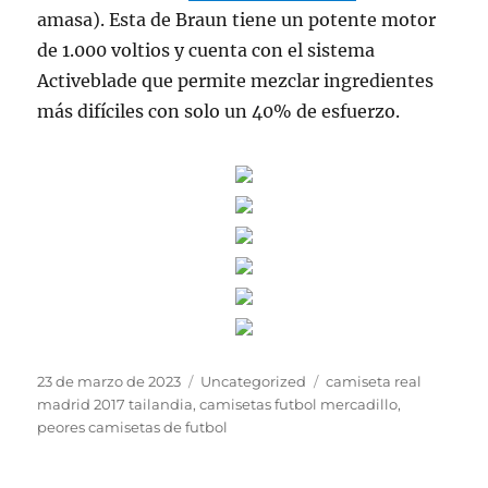
amasa). Esta de Braun tiene un potente motor
de 1.000 voltios y cuenta con el sistema
Activeblade que permite mezclar ingredientes
más difíciles con solo un 40% de esfuerzo.
Publicado
Categorías
Etiquetas
23 de marzo de 2023
Uncategorized
camiseta real
el
madrid 2017 tailandia
,
camisetas futbol mercadillo
,
peores camisetas de futbol