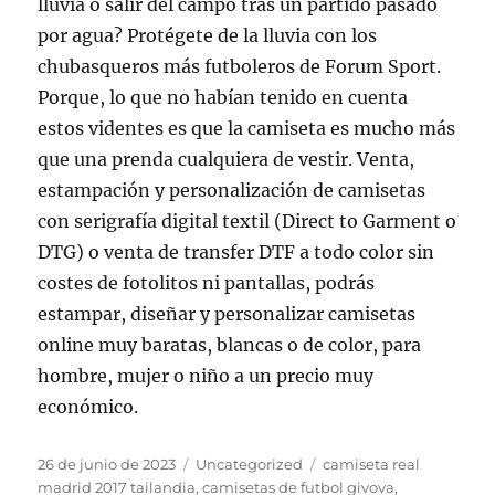
lluvia o salir del campo tras un partido pasado
por agua? Protégete de la lluvia con los
chubasqueros más futboleros de Forum Sport.
Porque, lo que no habían tenido en cuenta
estos videntes es que la camiseta es mucho más
que una prenda cualquiera de vestir. Venta,
estampación y personalización de camisetas
con serigrafía digital textil (Direct to Garment o
DTG) o venta de transfer DTF a todo color sin
costes de fotolitos ni pantallas, podrás
estampar, diseñar y personalizar camisetas
online muy baratas, blancas o de color, para
hombre, mujer o niño a un precio muy
económico.
Publicado
Categorías
Etiquetas
26 de junio de 2023
Uncategorized
camiseta real
el
madrid 2017 tailandia
,
camisetas de futbol givova
,