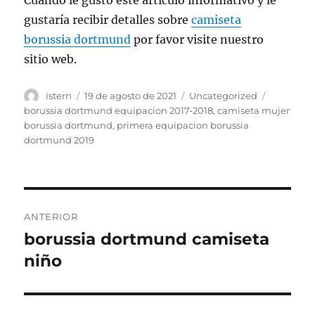
Cuando le gustó este artículo informativo y le
gustaría recibir detalles sobre
camiseta
borussia dortmund
por favor visite nuestro
sitio web.
Autor
Publicado
Categorías
Etiquetas
istern
19 de agosto de 2021
Uncategorized
el
borussia dortmund equipacion 2017-2018
,
camiseta mujer
borussia dortmund
,
primera equipacion borussia
dortmund 2019
Navegación
ANTERIOR
de
borussia dortmund camiseta
Entrada
anterior:
niño
entradas