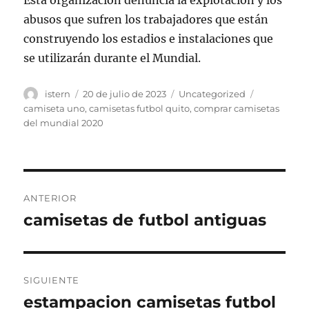
Esta organización denuncia la explotación y los
abusos que sufren los trabajadores que están
construyendo los estadios e instalaciones que
se utilizarán durante el Mundial.
Autor
Publicado
Categorías
Etiquetas
istern
20 de julio de 2023
Uncategorized
el
camiseta uno
,
camisetas futbol quito
,
comprar camisetas
del mundial 2020
Navegación
ANTERIOR
de
camisetas de futbol antiguas
Entrada
anterior:
entradas
SIGUIENTE
estampacion camisetas futbol
Entrada