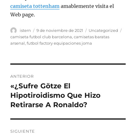
camiseta tottenham
amablemente visita el
Web page.
Autor
Publicado
Categorías
Etiqu
istern
9 de noviembre de 2021
Uncategorized
el
camiseta futbol club barcelona
,
camisetas baratas
arsenal
,
futbol factory equipaciones joma
Navegación
ANTERIOR
de
«¿Sufre Götze El
Entrada
anterior:
Hipotiroidismo Que Hizo
entradas
Retirarse A Ronaldo?
SIGUIENTE