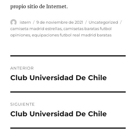
propio sitio de Internet.
Autor
Publicado
Categorías
Etiqu
istern
9 de noviembre de 2021
Uncategorized
el
camiseta madrid estrellas
,
camisetas baratas futbol
opiniones
,
equipaciones futbol real madrid baratas
Navegación
ANTERIOR
de
Club Universidad De Chile
Entrada
anterior:
entradas
SIGUIENTE
Club Universidad De Chile
Entrada
siguiente: