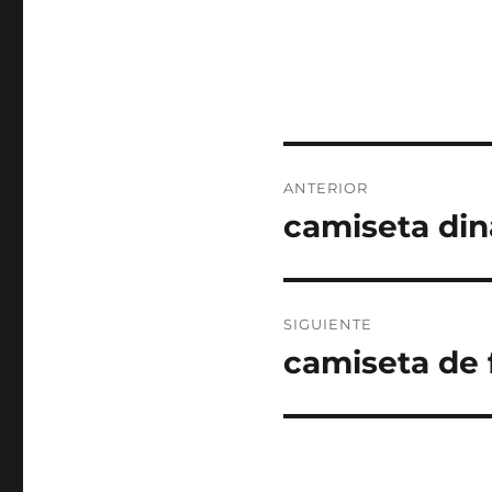
Navegación
ANTERIOR
de
camiseta din
Entrada
anterior:
entradas
SIGUIENTE
camiseta de 
Entrada
siguiente: