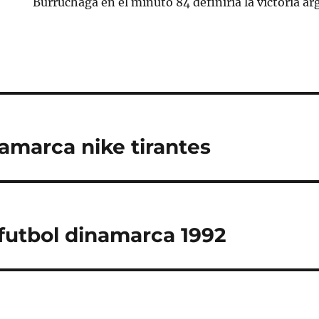
Burruchaga en el minuto 84 definiría la victoria ar
amarca nike tirantes
futbol dinamarca 1992