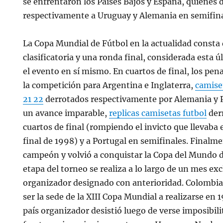
se enfrentaron los Países Bajos y España, quienes 
respectivamente a Uruguay y Alemania en semifina
La Copa Mundial de Fútbol en la actualidad consta 
clasificatoria y una ronda final, considerada esta
el evento en sí mismo. En cuartos de final, los pena
la competición para Argentina e Inglaterra,
camise
21 22
derrotados respectivamente por Alemania y P
un avance imparable,
replicas camisetas futbol
der
cuartos de final (rompiendo el invicto que llevaba 
final de 1998) y a Portugal en semifinales. Finalm
campeón y volvió a conquistar la Copa del Mundo d
etapa del torneo se realiza a lo largo de un mes ex
organizador designado con anterioridad. Colombia 
ser la sede de la XIII Copa Mundial a realizarse en 
país organizador desistió luego de verse imposibili