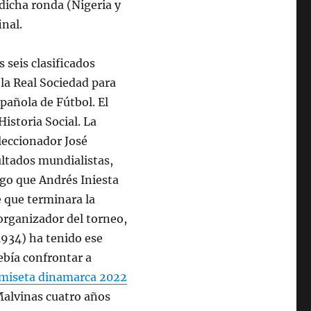
dicha ronda (Nigeria y
inal.
 seis clasificados
 la Real Sociedad para
pañola de Fútbol. El
istoria Social. La
leccionador José
ultados mundialistas,
go que Andrés Iniesta
e que terminara la
 organizador del torneo,
1934) ha tenido ese
debía confrontar a
miseta dinamarca 2022
 Malvinas cuatro años