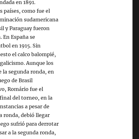
undada en 1891.
s países, como fue el
dominación sudamericana
il y Paraguay fueron
a. En España se
útbol en 1915. Sin
esto el calco balompié,
 galicismo. Aunque los
e la segunda ronda, en
uego de Brasil
vo, Romário fue el
final del torneo, en la
instancias a pesar de
 ronda, debió llegar
uego sufrió para derrotar
sar a la segunda ronda,