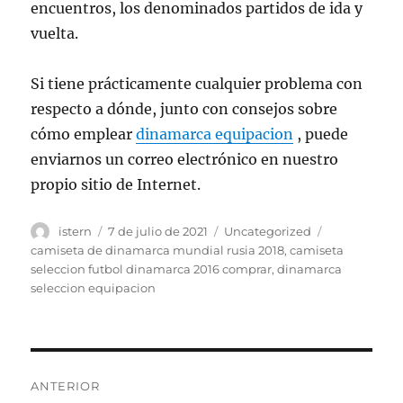
encuentros, los denominados partidos de ida y
vuelta.
Si tiene prácticamente cualquier problema con
respecto a dónde, junto con consejos sobre
cómo emplear
dinamarca equipacion
, puede
enviarnos un correo electrónico en nuestro
propio sitio de Internet.
Autor
Publicado
Categorías
Etiquetas
istern
7 de julio de 2021
Uncategorized
el
camiseta de dinamarca mundial rusia 2018
,
camiseta
seleccion futbol dinamarca 2016 comprar
,
dinamarca
seleccion equipacion
Navegación
ANTERIOR