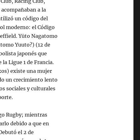
Club, Racing Club,
ue acompañaban a la
tilizó un código del
tbol moderno: el Código
heffield. Yūto Nagatomo
tomo Yuuto?) (12 de
bolista japonés que
la Ligue 1 de Francia.
xos) existe una mujer
do un crecimiento lento
s sociales y culturales
porte.
digo Rugby; mientras
arlo debido a que en
 Debutó el 2 de