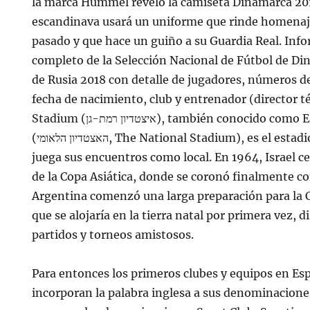
la marca Hummel reveló la camiseta Dinamarca 20
escandinava usará un uniforme que rinde homenaj
pasado y que hace un guiño a su Guardia Real. Info
completo de la Selección Nacional de Fútbol de Di
de Rusia 2018 con detalle de jugadores, números de
fecha de nacimiento, club y entrenador (director t
Stadium (איצטדיון רמת-גן), también conocido como Estadio Nacional
(האצטדיון הלאומי, The National Stadium), es el estadio donde la selección
juega sus encuentros como local. En 1964, Israel ce
de la Copa Asiática, donde se coronó finalmente 
Argentina comenzó una larga preparación para la 
que se alojaría en la tierra natal por primera vez, 
partidos y torneos amistosos.
Para entonces los primeros clubes y equipos en Es
incorporan la palabra inglesa a sus denominacione