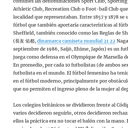
comunes las denominaciones Sport Club, Sporting 
Athletic Club, Recreation Club o Foot-ball Club q
localidad que representaban. Entre 1857 y 1878 se u
fútbol que también aportaría características al fú
Sheffield, también conocido como las Reglas de S
(長友 佑都,
dinamarca camiseta mundial 21 22
Naga
septiembre de 1986, Saijō, Ehime, Japón) es un fut
juega como defensa en el Olympique de Marsella de 
En promedio, por cada 10 futbolistas (de ambos se
futbolista en el mundo. El fútbol femenino ha teni
en el fútbol moderno, principalmente por obstáculo
que no permiten el ingreso pleno de la mujer al de
Los colegios británicos se dividieron frente al Có
varios decidieron seguirlo, otros decidieron rechaz
ellos la práctica era no tocar el balón con la mano.