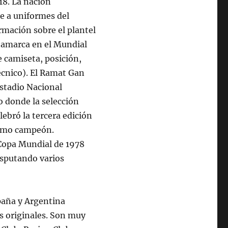
18. La nación
e a uniformes del
rmación sobre el plantel
namarca en el Mundial
 camiseta, posición,
écnico). El Ramat Gan
lebró la tercera edición
como campeón.
Copa Mundial de 1978
disputando varios
paña y Argentina
s originales. Son muy