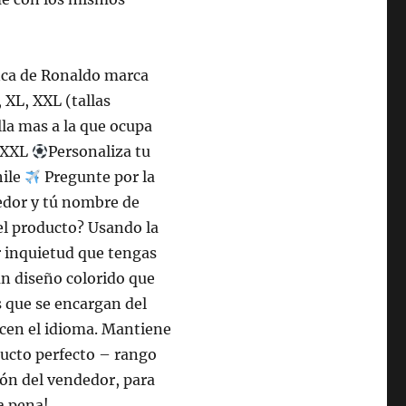
anca de Ronaldo marca
, XL, XXL (tallas
lla mas a la que ocupa
a XXL
Personaliza tu
hile
Pregunte por la
edor y tú nombre de
el producto? Usando la
r inquietud que tengas
un diseño colorido que
s que se encargan del
cen el idioma. Mantiene
ducto perfecto – rango
ción del vendedor, para
a pena!