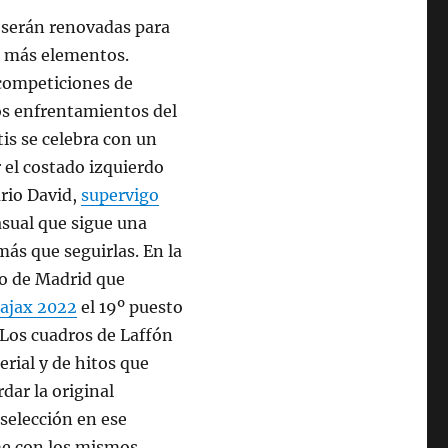
l serán renovadas para
ar más elementos.
 competiciones de
os enfrentamientos del
is se celebra con un
el costado izquierdo
rio David,
supervigo
asual que sigue una
más que seguirlas. En la
co de Madrid que
 ajax 2022
el 19º puesto
. Los cuadros de Laffón
rial y de hitos que
rdar la original
 selección en ese
me con los mismos