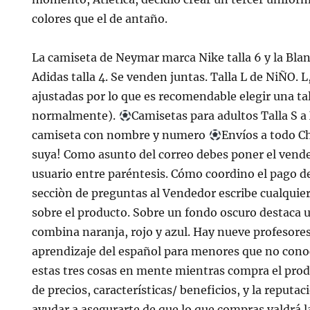
colores que el de antaño.
La camiseta de Neymar marca Nike talla 6 y la Bl
Adidas talla 4. Se venden juntas. Talla L de NiÑO. L
ajustadas por lo que es recomendable elegir una ta
normalmente).
Camisetas para adultos Talla S 
camiseta con nombre y numero
Envíos a todo C
suya! Como asunto del correo debes poner el vend
usuario entre paréntesis. Cómo coordino el pago d
secciòn de preguntas al Vendedor escribe cualquie
sobre el producto. Sobre un fondo oscuro destaca 
combina naranja, rojo y azul. Hay nueve profesore
aprendizaje del español para menores que no cono
estas tres cosas en mente mientras compra el pro
de precios, características/ beneficios, y la reputa
ayudar a asegurarte de que lo que compras valdrá l