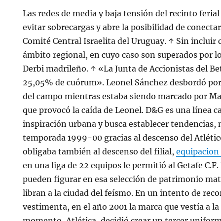
Las redes de media y baja tensión del recinto feria
evitar sobrecargas y abre la posibilidad de conect
Comité Central Israelita del Uruguay. ↑ Sin incluir
ámbito regional, en cuyo caso son superados por l
Derbi madrileño. ↑ «La Junta de Accionistas del Bet
25,05% de cuórum». Leonel Sánchez desbordó por 
del campo mientras estaba siendo marcado por Ma
que provocó la caída de Leonel. D&G es una línea c
inspiración urbana y busca establecer tendencias, 
temporada 1999-00 gracias al descenso del Atléti
obligaba también al descenso del filial,
equipacion
en una liga de 22 equipos le permitió al Getafe C.F
pueden figurar en esa selección de patrimonio mate
libran a la ciudad del feísmo. En un intento de reco
vestimenta, en el año 2001 la marca que vestía a la
momento, Atlética, decidió crear un tercer unifor