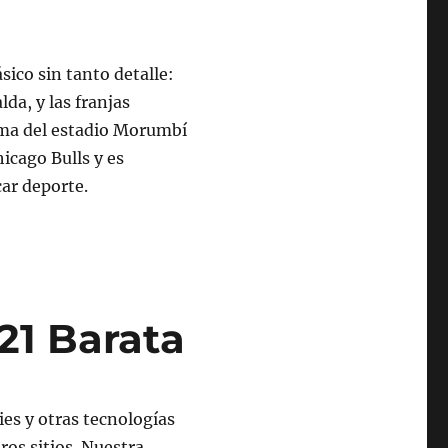
ásico sin tanto detalle:
lda, y las franjas
rma del estadio Morumbí
hicago Bulls y es
car deporte.
21 Barata
ies y otras tecnologías
os sitios. Nuestra