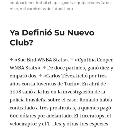
el
equipaciones futbol chapas gratis
,
equipaciones futbol
nike
,
mil camisetas de futbol libro
Ya Definió Su Nuevo
Club?
↑ «Sue Bird WNBA Stats». ↑ «Cynthia Cooper
WNBA Stats». ↑ De doce partidos, ganó diez y
empató dos. ↑ «Carlos Tévez fichó por tres
años con la Juventus de Turín». En abril de
2008 salió a la luz en la investigación de la
policía brasileña sobre el caso: Ronaldo había
contratado a tres prostitutas, a quienes pagó
600 dólares por adelantado. El triceratops, el
velociraptor y el T-Rex y otras tres especies