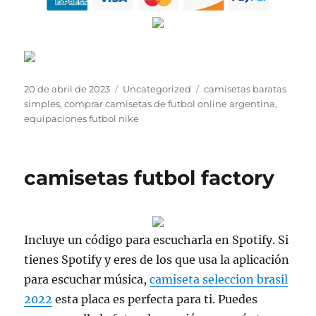
Publicado
Categorías
Etiquetas
20 de abril de 2023
Uncategorized
camisetas baratas
el
simples
,
comprar camisetas de futbol online argentina
,
equipaciones futbol nike
camisetas futbol factory
Incluye un código para escucharla en Spotify. Si
tienes Spotify y eres de los que usa la aplicación
para escuchar música,
camiseta seleccion brasil
2022
esta placa es perfecta para ti. Puedes