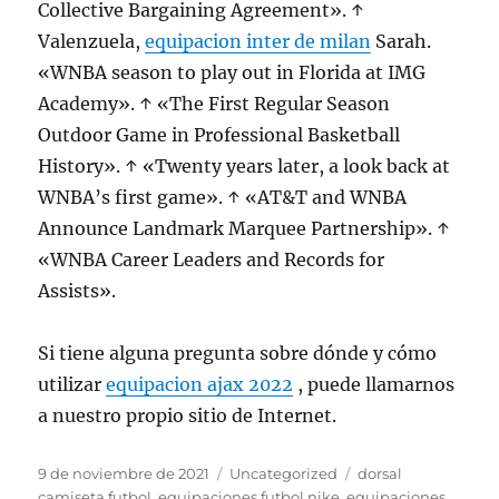
Collective Bargaining Agreement». ↑
Valenzuela,
equipacion inter de milan
Sarah.
«WNBA season to play out in Florida at IMG
Academy». ↑ «The First Regular Season
Outdoor Game in Professional Basketball
History». ↑ «Twenty years later, a look back at
WNBA’s first game». ↑ «AT&T and WNBA
Announce Landmark Marquee Partnership». ↑
«WNBA Career Leaders and Records for
Assists».
Si tiene alguna pregunta sobre dónde y cómo
utilizar
equipacion ajax 2022
, puede llamarnos
a nuestro propio sitio de Internet.
Publicado
Categorías
Etiquetas
9 de noviembre de 2021
Uncategorized
dorsal
el
camiseta futbol
,
equipaciones futbol nike
,
equipaciones