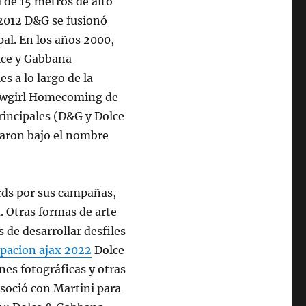
l de 15 metros de alto
 2012 D&G se fusionó
pal. En los años 2000,
lce y Gabbana
s a lo largo de la
Showgirl Homecoming de
rincipales (D&G y Dolce
naron bajo el nombre
ds por sus campañas,
. Otras formas de arte
de desarrollar desfiles
ipacion ajax 2022
Dolce
nes fotográficas y otras
asoció con Martini para