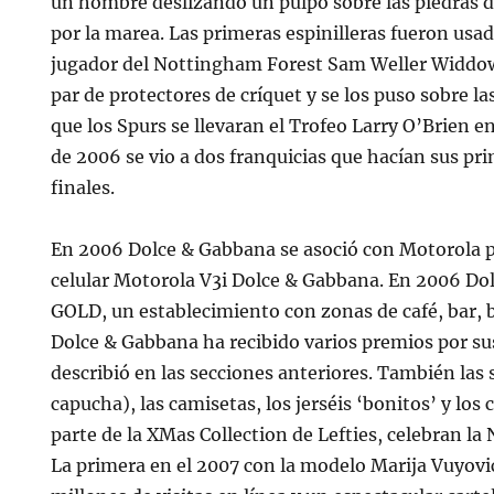
un hombre deslizando un pulpo sobre las piedras 
por la marea. Las primeras espinilleras fueron usad
jugador del Nottingham Forest Sam Weller Widdow
par de protectores de críquet y se los puso sobre l
que los Spurs se llevaran el Trofeo Larry O’Brien 
de 2006 se vio a dos franquicias que hacían sus pri
finales.
En 2006 Dolce & Gabbana se asoció con Motorola pa
celular Motorola V3i Dolce & Gabbana. En 2006 Do
GOLD, un establecimiento con zonas de café, bar, b
Dolce & Gabbana ha recibido varios premios por su
describió en las secciones anteriores. También las 
capucha), las camisetas, los jerséis ‘bonitos’ y los
parte de la XMas Collection de Lefties, celebran la 
La primera en el 2007 con la modelo Marija Vuyovi