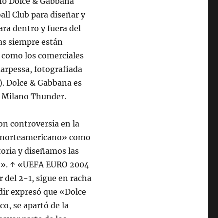
010 Dolce & Gabbana
all Club para diseñar y
ara dentro y fuera del
as siempre están
, como los comerciales
arpessa, fotografiada
). Dolce & Gabbana es
o Milano Thunder.
on controversia en la
ter norteamericano» como
toria y diseñamos las
o)». ↑ «UEFA EURO 2004
 del 2-1, sigue en racha
ndir expresó que «Dolce
o, se apartó de la