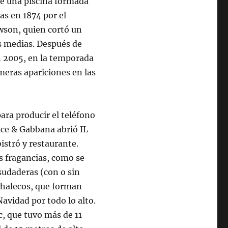
de una piscina formada
as en 1874 por el
son, quien cortó un
as medias. Después de
en 2005, en la temporada
meras apariciones en las
ra producir el teléfono
lce & Gabbana abrió IL
istró y restaurante.
s fragancias, como se
sudaderas (con o sin
 chalecos, que forman
Navidad por todo lo alto.
c, que tuvo más de 11