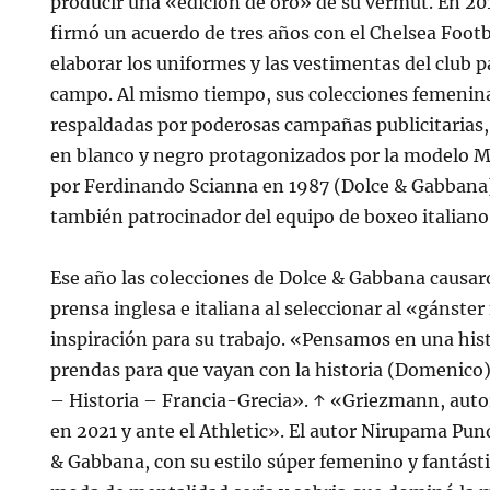
producir una «edición de oro» de su vermut. En 2
firmó un acuerdo de tres años con el Chelsea Footb
elaborar los uniformes y las vestimentas del club p
campo. Al mismo tiempo, sus colecciones femenin
respaldadas por poderosas campañas publicitarias
en blanco y negro protagonizados por la modelo M
por Ferdinando Scianna en 1987 (Dolce & Gabbana
también patrocinador del equipo de boxeo italian
Ese año las colecciones de Dolce & Gabbana causar
prensa inglesa e italiana al seleccionar al «gáns
inspiración para su trabajo. «Pensamos en una his
prendas para que vayan con la historia (Domenic
– Historia – Francia-Grecia». ↑ «Griezmann, autor
en 2021 y ante el Athletic». El autor Nirupama Pu
& Gabbana, con su estilo súper femenino y fantástic