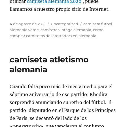
utilizar
camiseta alemania 2020
, puede
llamarnos a nuestro propio sitio de Internet.
Publicado
Categorías
Etiquetas
4 de agosto de 2021
Uncategorized
camiseta futbol
el
alemania verde
,
camiseta vintage alemania
,
como
comprar camisetas de latostadora en alemania
camiseta atletismo
alemania
Cuando falta poco más de mes y medio para el
séptimo aniversario de ese partido, Khedira
sorprendió anunciando su retiro del fútbol. El
partido, disputado en el Parque de los Príncipes
de París, se decantó del lado de los
«»nerazurri»», que vencieron al conjunto