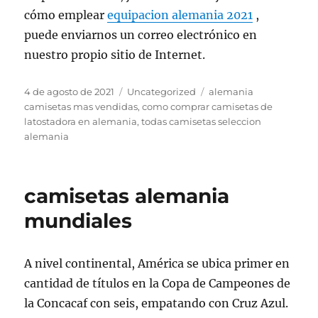
cómo emplear
equipacion alemania 2021
,
puede enviarnos un correo electrónico en
nuestro propio sitio de Internet.
Publicado
Categorías
Etiquetas
4 de agosto de 2021
Uncategorized
alemania
el
camisetas mas vendidas
,
como comprar camisetas de
latostadora en alemania
,
todas camisetas seleccion
alemania
camisetas alemania
mundiales
A nivel continental, América se ubica primer en
cantidad de títulos en la Copa de Campeones de
la Concacaf con seis, empatando con Cruz Azul.