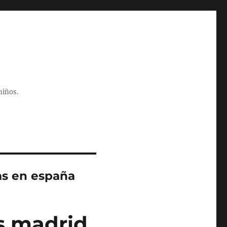
niños.
as en españa
s madrid