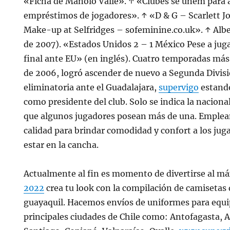
«Ficha de Manolo Valle». ↑ «Clubes se unem para
empréstimos de jogadores». ↑ «D & G – Scarlett 
Make-up at Selfridges – sofeminine.co.uk». ↑ Alb
de 2007). «Estados Unidos 2 – 1 México Pese a jugar 
final ante EU» (en inglés). Cuatro temporadas más t
de 2006, logró ascender de nuevo a Segunda Divisi
eliminatoria ante el Guadalajara,
supervigo
estand
como presidente del club. Solo se indica la nacional
que algunos jugadores posean más de una. Empleam
calidad para brindar comodidad y confort a los ju
estar en la cancha.
Actualmente al fin es momento de divertirse al m
2022
crea tu look con la compilación de camisetas d
guayaquil. Hacemos envíos de uniformes para equip
principales ciudades de Chile como: Antofagasta, A