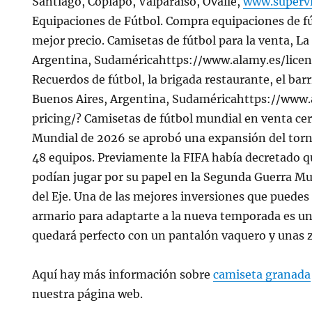
Santiago, Copiapó, Valparaíso, Ovalle,
www.superv
Equipaciones de Fútbol. Compra equipaciones de fú
mejor precio. Camisetas de fútbol para la venta, La
Argentina, Sudaméricahttps://www.alamy.es/lice
Recuerdos de fútbol, la brigada restaurante, el bar
Buenos Aires, Argentina, Sudaméricahttps://www.
pricing/? Camisetas de fútbol mundial en venta cer
Mundial de 2026 se aprobó una expansión del torne
48 equipos. Previamente la FIFA había decretado 
podían jugar por su papel en la Segunda Guerra M
del Eje. Una de las mejores inversiones que puedes
armario para adaptarte a la nueva temporada es un
quedará perfecto con un pantalón vaquero y unas z
Aquí hay más información sobre
camiseta granada
nuestra página web.