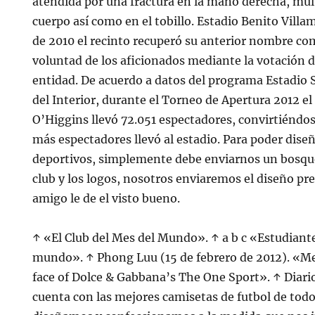
atendida por una fractura en la mano derecha, múlt
cuerpo así como en el tobillo. Estadio Benito Villa
de 2010 el recinto recuperó su anterior nombre co
voluntad de los aficionados mediante la votación de
entidad. De acuerdo a datos del programa Estadio 
del Interior, durante el Torneo de Apertura 2012 e
O’Higgins llevó 72.051 espectadores, convirtiéndos
más espectadores llevó al estadio. Para poder dise
deportivos, simplemente debe enviarnos un bosque
club y los logos, nosotros enviaremos el diseño pr
amigo le de el visto bueno.
↑ «El Club del Mes del Mundo». ↑ a b c «Estudiant
mundo». ↑ Phong Luu (15 de febrero de 2012). «
face of Dolce & Gabbana’s The One Sport». ↑ Diario 
cuenta con las mejores camisetas de futbol de todo