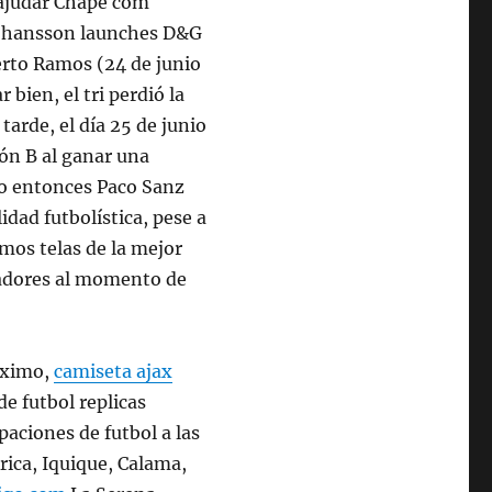
 ajudar Chape com
Johansson launches D&G
erto Ramos (24 de junio
bien, el tri perdió la
arde, el día 25 de junio
ón B al ganar una
o entonces Paco Sanz
idad futbolística, pese a
os telas de la mejor
gadores al momento de
áximo,
camiseta ajax
e futbol replicas
aciones de futbol a las
rica, Iquique, Calama,