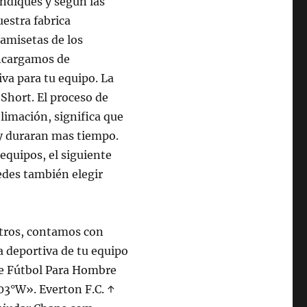
ndiques y según las
uestra fabrica
amisetas de los
 encargamos de
iva para tu equipo. La
 Short. El proceso de
limación, significa que
 y duraran mas tiempo.
equipos, el siguiente
uedes también elegir
otros, contamos con
a deportiva de tu equipo
De Fútbol Para Hombre
03°W». Everton F.C. ↑