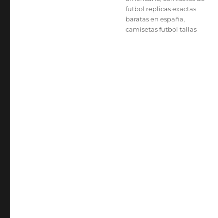
futbol replicas exactas
baratas en españa
,
camisetas futbol tallas