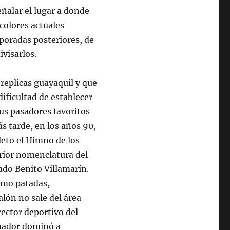
ñalar el lugar a donde
 colores actuales
poradas posteriores, de
visarlos.
replicas guayaquil y que
 dificultad de establecer
 tus pasadores favoritos
s tarde, en los años 90,
leto el Himno de los
erior nomenclatura del
ado Benito Villamarín.
como patadas,
alón no sale del área
rector deportivo del
cuador dominó a