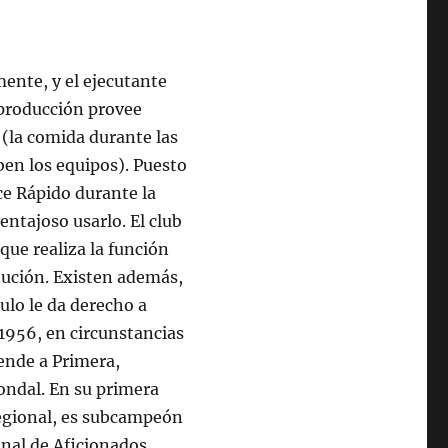
mente, y el ejecutante
 producción provee
 (la comida durante las
ben los equipos). Puesto
ce Rápido durante la
entajoso usarlo. El club
que realiza la función
tución. Existen además,
tulo le da derecho a
1956, en circunstancias
ciende a Primera,
ndal. En su primera
Regional, es subcampeón
onal de Aficionados,