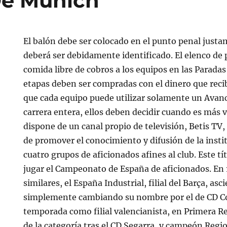
De Múnich
El balón debe ser colocado en el punto penal justa
deberá ser debidamente identificado. El elenco de
comida libre de cobros a los equipos en las Paradas
etapas deben ser compradas con el dinero que reci
que cada equipo puede utilizar solamente un Avan
carrera entera, ellos deben decidir cuando es más v
dispone de un canal propio de televisión, Betis TV, 
de promover el conocimiento y difusión de la insti
cuatro grupos de aficionados afines al club. Este tí
jugar el Campeonato de España de aficionados. En 
similares, el España Industrial, filial del Barça, as
simplemente cambiando su nombre por el de CD Co
temporada como filial valencianista, en Primera 
de la categoría tras el CD Segarra, y campeón Regi