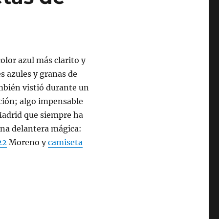
olor azul más clarito y
es azules y granas de
mbién vistió durante un
ión; algo impensable
 Madrid que siempre ha
una delantera mágica:
22
Moreno y
camiseta