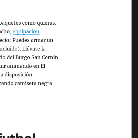
 paquetes como quieras.
mucho,
equipacion
recio: Puedes armar un
cluido). Llévate la
udo del Burgo San Cernín
uir animando en El
la disposición
izando camiseta negra