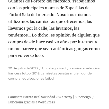
Guantes de Portero del mercado. Trabajamos
con las principales marcas de Zapatillas de
Fútbol Sala del mercado. Nosotros mismos
utilizamos las camisetas que ofrecemos, las
llevamos por la calle, las lavamos, las
tendemos… Lo dicho, es opinión de alguien que
compra desde hace casi 20 años por internet y
no me parece que sean auténticas gangas como
para volverse loco.
Publicado
Categorías
Etiquetas
20 de julio de 2023
Uncategorized
camiseta seleccion
el
francesa futbol 2018
,
camisetas baratas mujer
,
donde
comprar equipaciones futbol
Camiseta Barata Real Sociedad 2024 2025 | SuperVigo
Funciona gracias a WordPress