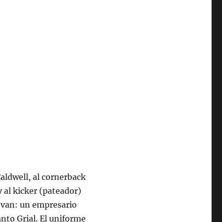
Caldwell, al cornerback
y al kicker (pateador)
ovan: un empresario
anto Grial. El uniforme