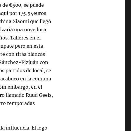
s de €500, se puede
quí por 175,54euros
 china Xiaomi que llegó
ilizaría una novedosa
os. Talleres en el
empate pero en esta
ste con tiras blancas
n Sánchez-Pizjuán con
s partidos de local, se
 Chacabuco en la comuna
Sin embargo, en el
tero llamado Ruud Geels,
atro temporadas
a influencia. El logo