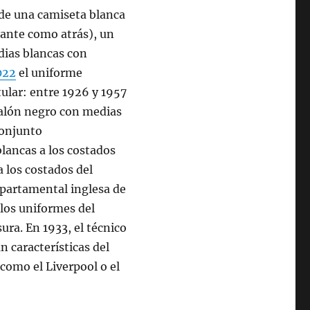
 de una camiseta blanca
lante como atrás), un
dias blancas con
022
el uniforme
tular: entre 1926 y 1957
talón negro con medias
conjunto
lancas a los costados
a los costados del
epartamental inglesa de
 los uniformes del
ura. En 1933, el técnico
 características del
 como el Liverpool o el