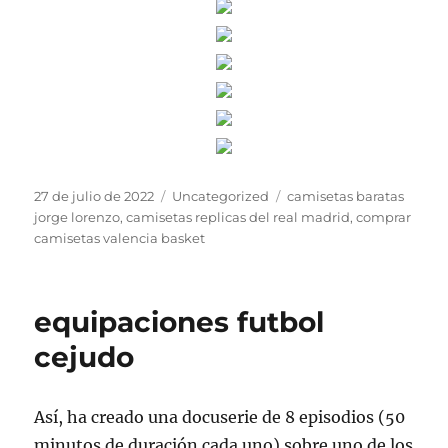
Publicado
Categorías
Etiquetas
27 de julio de 2022
Uncategorized
camisetas baratas
el
jorge lorenzo
,
camisetas replicas del real madrid
,
comprar
camisetas valencia basket
equipaciones futbol
cejudo
Así, ha creado una docuserie de 8 episodios (50
minutos de duración cada uno) sobre uno de los