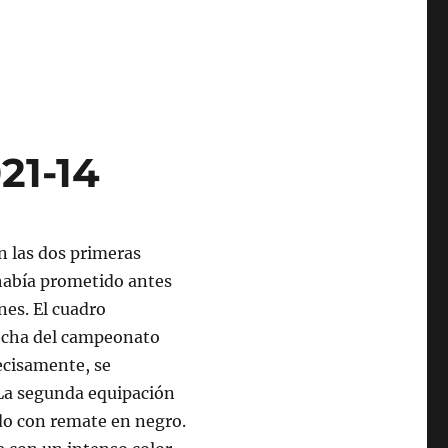
21-14
on las dos primeras
 había prometido antes
nes. El cuadro
fecha del campeonato
ecisamente, se
 La segunda equipación
ndo con remate en negro.