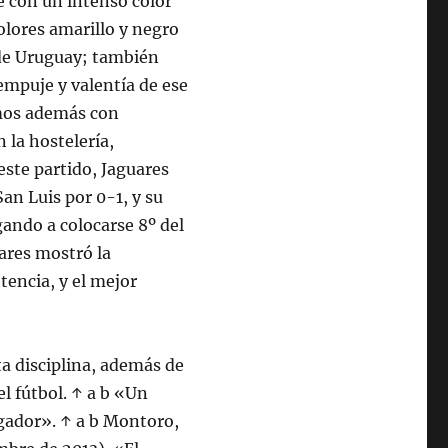
e con un intenso color
olores amarillo y negro
 de Uruguay; también
empuje y valentía de ese
mos además con
 la hostelería,
este partido, Jaguares
an Luis por 0-1, y su
gando a colocarse 8º del
uares mostró la
tencia, y el mejor
ta disciplina, además de
l fútbol. ↑ a b «Un
ugador». ↑ a b Montoro,