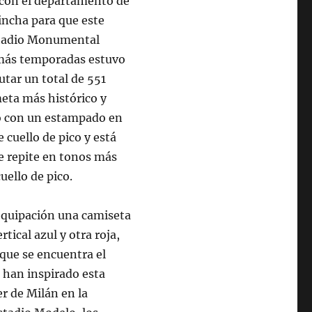
o con el departamento de
incha para que este
stadio Monumental
 más temporadas estuvo
utar un total de 551
eta más histórico y
no con un estampado en
e cuello de pico y está
e repite en tonos más
uello de pico.
equipación una camiseta
tical azul y otra roja,
que se encuentra el
 han inspirado esta
r de Milán en la