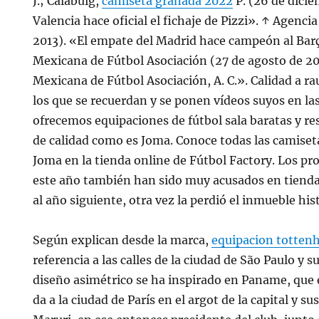
J.; Calabuig,
camiseta granada 2022
P. (26 de dicie
Valencia hace oficial el fichaje de Pizzi». ↑ Agenci
2013). «El empate del Madrid hace campeón al Bar
Mexicana de Fútbol Asociación (27 de agosto de 2
Mexicana de Fútbol Asociación, A. C.». Calidad a ra
los que se recuerdan y se ponen vídeos suyos en las
ofrecemos equipaciones de fútbol sala baratas y r
de calidad como es Joma. Conoce todas las camiset
Joma en la tienda online de Fútbol Factory. Los p
este año también han sido muy acusados en tienda.
al año siguiente, otra vez la perdió el inmueble his
Según explican desde la marca,
equipacion totte
referencia a las calles de la ciudad de São Paulo y su
diseño asimétrico se ha inspirado en Paname, que 
da a la ciudad de París en el argot de la capital y s