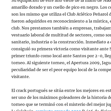
Su equipación de este año viene de la mano de Nik
amarillo dorado y un cuello de pico en negro. Los c
son los mismo que utiliza el Club Atlético Peñarol
fueron adquiridos en reconocimiento a la mística, 
club. Nos prestamos también a empresas, trabaja
vestuario laboral de multitud de sectores, como son
sanitario, industria o la construcción. Inmediato a 
consiguió su primera victoria como visitante ante S
primer triunfo como local ante Santos por 2-0, lle
torneo. Al siguiente torneo, el Apertura 2009, Jag
peculiaridad de ser el peor equipo local de la compe
visitante.
El crack portugués se sitúa entre los mejores en es
ser uno de los máximos goleadores de la historia de
torneo que se terminó con el misterio del mejor j