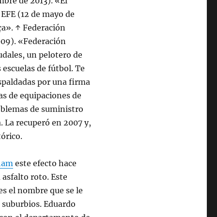
mbre de 2013). «El
a EFE (12 de mayo de
ça». ↑ Federación
009). «Federación
udales, un pelotero de
 escuelas de fútbol. Te
espaldadas por una firma
as de equipaciones de
roblemas de suministro
 La recuperó en 2007 y,
tórico.
nham
este efecto hace
 asfalto roto. Este
es el nombre que se le
us suburbios. Eduardo