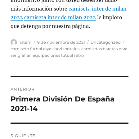
informativo junto con usted desea ser dado
más información sobre
camiseta inter de milan
2022
camiseta inter de milan 2022
le imploro
que detenga por nuestra página.
Autor
Publicado
Categorías
Etiqu
istern
9 de noviembre de 2021
Uncategorized
el
camiseta futbol rayas horizontales
,
camisetas baratas para
serigrafiar
,
equipaciones futbol retro
Navegación
ANTERIOR
de
Primera División De España
Entrada
anterior:
2021-14
entradas
SIGUIENTE