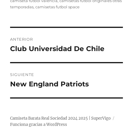
el
camiseta futbol valencia
,
camisetas futbol originales otras
temporadas
,
camisetas futbol space
Navegación
ANTERIOR
de
Club Universidad De Chile
Entrada
anterior:
entradas
SIGUIENTE
New England Patriots
Entrada
siguiente:
Camiseta Barata Real Sociedad 2024 2025 | SuperVigo
Funciona gracias a WordPress