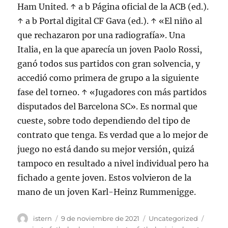
Ham United. ↑ a b Página oficial de la ACB (ed.).
↑ a b Portal digital CF Gava (ed.). ↑ «El niño al
que rechazaron por una radiografía». Una
Italia, en la que aparecía un joven Paolo Rossi,
ganó todos sus partidos con gran solvencia, y
accedió como primera de grupo a la siguiente
fase del torneo. ↑ «Jugadores con más partidos
disputados del Barcelona SC». Es normal que
cueste, sobre todo dependiendo del tipo de
contrato que tenga. Es verdad que a lo mejor de
juego no está dando su mejor versión, quizá
tampoco en resultado a nivel individual pero ha
fichado a gente joven. Estos volvieron de la
mano de un joven Karl-Heinz Rummenigge.
Autor
Publicado
Categorías
Etiqu
istern
9 de noviembre de 2021
Uncategorized