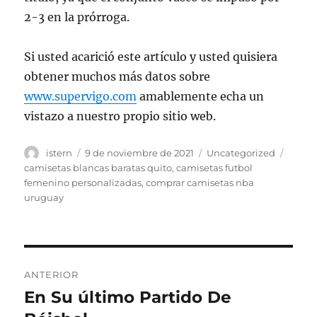
2-3 en la prórroga.
Si usted acarició este artículo y usted quisiera
obtener muchos más datos sobre
www.supervigo.com
amablemente echa un
vistazo a nuestro propio sitio web.
Autor
Publicado
Categorías
Etiqu
istern
9 de noviembre de 2021
Uncategorized
el
camisetas blancas baratas quito
,
camisetas futbol
femenino personalizadas
,
comprar camisetas nba
uruguay
Navegación
ANTERIOR
de
En Su último Partido De
Entrada
anterior: