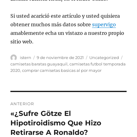
Si usted acarició este artículo y usted quisiera
obtener muchos más datos sobre
supervigo
amablemente echa un vistazo a nuestro propio
sitio web.
Autor
Publicado
Categorías
Etiqu
istern
9 de noviembre de 2021
Uncategorized
el
camisetas baratas guayaquil
,
camisetas futbol temporada
2020
,
comprar camisetas basicas al por mayor
Navegación
ANTERIOR
de
«¿Sufre Götze El
Entrada
anterior:
Hipotiroidismo Que Hizo
entradas
Retirarse A Ronaldo?