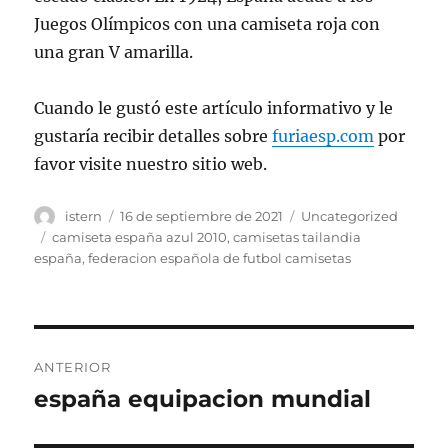
Juegos Olímpicos con una camiseta roja con
una gran V amarilla.
Cuando le gustó este artículo informativo y le
gustaría recibir detalles sobre
furiaesp.com
por
favor visite nuestro sitio web.
Autor
Publicado
Categorías
istern
16 de septiembre de 2021
Uncategorized
el
Etiquetas
camiseta españa azul 2010
,
camisetas tailandia
españa
,
federacion española de futbol camisetas
Navegación
ANTERIOR
de
españa equipacion mundial
Entrada
anterior:
entradas