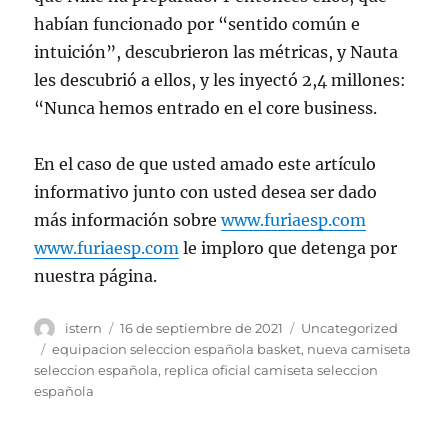
habían funcionado por “sentido común e
intuición”, descubrieron las métricas, y Nauta
les descubrió a ellos, y les inyectó 2,4 millones:
“Nunca hemos entrado en el core business.
En el caso de que usted amado este artículo
informativo junto con usted desea ser dado
más información sobre
www.furiaesp.com
www.furiaesp.com
le imploro que detenga por
nuestra página.
Autor
Publicado
Categorías
istern
16 de septiembre de 2021
Uncategorized
el
Etiquetas
equipacion seleccion española basket
,
nueva camiseta
seleccion española
,
replica oficial camiseta seleccion
española