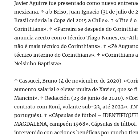
Javier Aguirre fue presentado como nuevo entrenad
mexicana. ↑ a b Briso, Juan Ignacio (31 de julio de
Brasil cedería la Copa del 2015 a Chile». ↑ «Tite é 
Corinthians». ↑ «Parreira se despede do Corinthia
anuncia acerto com o técnico Tiago Nunes, ex-At
não é mais técnico do Corinthians». ↑ «Zé Augus
técnico interino do Corinthians». ↑ «Corinthians 
Nelsinho Baptista».
↑ Cassucci, Bruno (4 de noviembre de 2020). «Cori
aumento salarial e elevar multa de Xavier, que se 
Mancini». ↑ Redacción (23 de junio de 2020). «Co
contrato com Roni, volante sub-23, até 2022». TN
portugués). ↑ «Cápsulas de fútbol – IDENTIFIQU
MAGDALENA, campeón 1968». Cápsulas de fútbol. 
intervenido con acciones benéficas por mucho tie