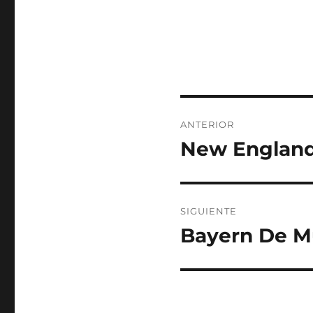
Navegación
ANTERIOR
de
New England
Entrada
anterior:
entradas
SIGUIENTE
Bayern De M
Entrada
siguiente: