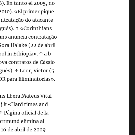
). En tanto el 2005, no
 2010). «El primer pique
ontratação do atacante
ugués). ↑ «Corinthians
ans anuncia contratação
 Sora Halake (22 de abril
ol in Ethiopia». ↑ a b
ova contratos de Cássio
ués). ↑ Loor, Víctor (5
 para Eliminatorias».
ns libera Mateus Vital
 i j k «Hard times and
↑ Página oficial de la
Dortmund elimina al
 16 de abril de 2009