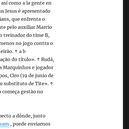
, así como a la gente en
s Jesus é apresentado
ians, que enfrenta o
te pelo auxiliar Marcio
o treinador do time B,
 menos no jogo contra o
eirão. ↑ a b
ação do título». ↑ Rudá,
ra Marquinhos e jogador
os, Ciro (19 de junio de
 substituto de Tite». ↑
no começa gestão no
pecto a dónde, junto
nham
, puede enviarnos