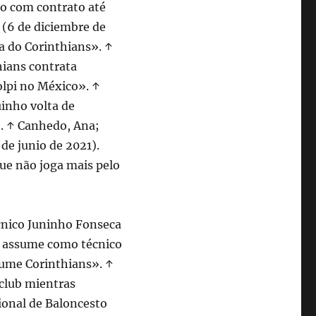
o com contrato até
 (6 de diciembre de
a do Corinthians». ↑
hians contrata
olpi no México». ↑
uinho volta de
. ↑ Canhedo, Ana;
de junio de 2021).
que não joga mais pelo
écnico Juninho Fonseca
a assume como técnico
sume Corinthians». ↑
 club mientras
ional de Baloncesto