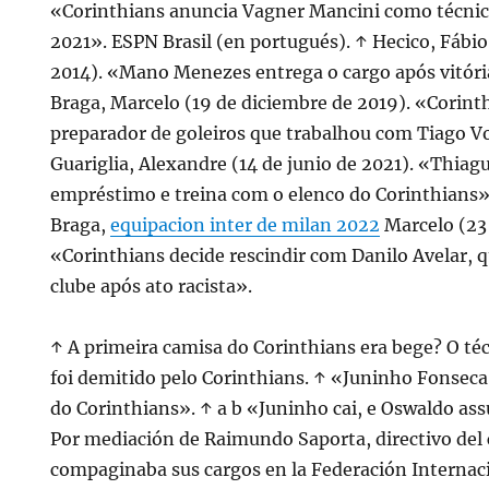
«Corinthians anuncia Vagner Mancini como técnic
2021». ESPN Brasil (en portugués). ↑ Hecico, Fábio
2014). «Mano Menezes entrega o cargo após vitóri
Braga, Marcelo (19 de diciembre de 2019). «Corint
preparador de goleiros que trabalhou com Tiago V
Guariglia, Alexandre (14 de junio de 2021). «Thiag
empréstimo e treina com o elenco do Corinthians»
Braga,
equipacion inter de milan 2022
Marcelo (23 
«Corinthians decide rescindir com Danilo Avelar, 
clube após ato racista».
↑ A primeira camisa do Corinthians era bege? O t
foi demitido pelo Corinthians. ↑ «Juninho Fonsec
do Corinthians». ↑ a b «Juninho cai, e Oswaldo as
Por mediación de Raimundo Saporta, directivo del
compaginaba sus cargos en la Federación Internac