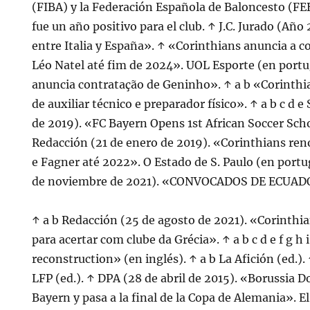
(FIBA) y la Federación Española de Baloncesto (FEB
fue un año positivo para el club. ↑ J.C. Jurado (Año
entre Italia y España». ↑ «Corinthians anuncia a c
Léo Natel até fim de 2024». UOL Esporte (en port
anuncia contratação de Geninho». ↑ a b «Corinthi
de auxiliar técnico e preparador físico». ↑ a b c d e
de 2019). «FC Bayern Opens 1st African Soccer Scho
Redacción (21 de enero de 2019). «Corinthians ren
e Fagner até 2022». O Estado de S. Paulo (en portug
de noviembre de 2021). «CONVOCADOS DE ECUADOR
↑ a b Redacción (25 de agosto de 2021). «Corinthia
para acertar com clube da Grécia». ↑ a b c d e f g h
reconstruction» (en inglés). ↑ a b La Afición (ed.). 
LFP (ed.). ↑ DPA (28 de abril de 2015). «Borussia 
Bayern y pasa a la final de la Copa de Alemania». El