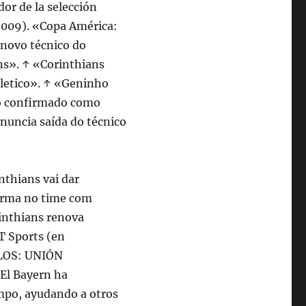
or de la selección
 2009). «Copa América:
o novo técnico do
ns». ↑ «Corinthians
hletico». ↑ «Geninho
to confirmado como
anuncia saída do técnico
nthians vai dar
firma no time com
rinthians renova
T Sports (en
ELOS: UNIÓN
El Bayern ha
mpo, ayudando a otros