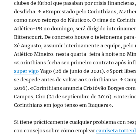
clubes de fútbol que pasaban por crisis financieras
desdicha. ↑ «Emprestado pelo Corinthians, Matheu
como novo reforço do Náutico». O time do Corinth
Atlético-PR no domingo, será dirigido interinamen
Bittencourt. De concreto houve o telefonema para 
Zé Augusto, assumir interinamente a equipe, pelo
Atlético Mineiro, nesta quarta-feira à noite no Min
«Corinthians fecha seu primeiro contrato após infl
super vigo
Yago (26 de junio de 2021). «Sport libe
se despede antes de voltar ao Corinthians». ↑ Camp
2016). «Corinthians anuncia Cristóvão Borges como
Campos, Ciro (21 de septiembre de 2016). «Interi
Corinthians em jogo tenso em Itaquera».
Si tiene prácticamente cualquier problema con res
con consejos sobre cómo emplear
camiseta totte