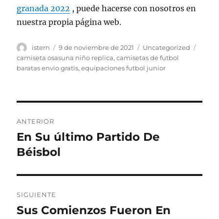
granada 2022
, puede hacerse con nosotros en
nuestra propia página web.
Autor
Publicado
Categorías
Etiqu
istern
9 de noviembre de 2021
Uncategorized
el
camiseta osasuna niño replica
,
camisetas de futbol
baratas envio gratis
,
equipaciones futbol junior
Navegación
ANTERIOR
de
En Su último Partido De
Entrada
anterior:
Béisbol
entradas
SIGUIENTE
Sus Comienzos Fueron En
Entrada