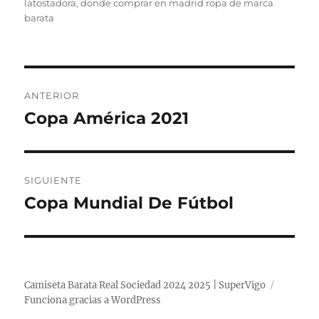
latostadora
,
donde comprar en madrid ropa de marca
barata
Navegación
ANTERIOR
de
Copa América 2021
Entrada
anterior:
entradas
SIGUIENTE
Copa Mundial De Fútbol
Entrada
siguiente:
Camiseta Barata Real Sociedad 2024 2025 | SuperVigo
Funciona gracias a WordPress