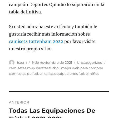
campeón Deportes Quindío lo superaron en la
tabla definitiva.
Si usted adoraba este artículo y también le
gustaría recibir más información sobre
camiseta tottenham 2022
por favor visite
nuestro propio sitio.
Autor
Publicado
Categorías
Etiqu
istern
9 de noviembre de 2021
Uncategorized
el
camisetas muy baratas futbol
,
mejor web para comprar
camisetas de futbol
,
tallas equipaciones futbol niños
Navegación
ANTERIOR
de
Todas Las Equipaciones De
Entrada
anterior: