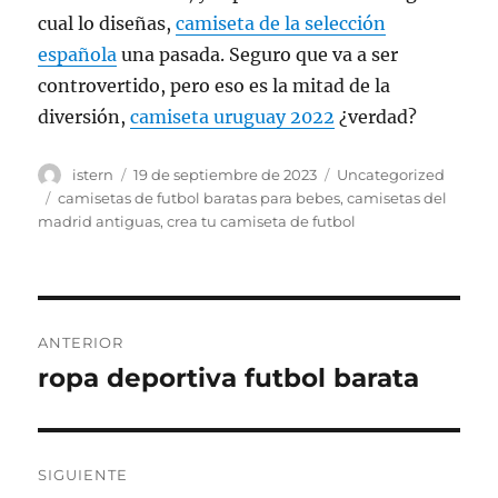
cual lo diseñas,
camiseta de la selección
española
una pasada. Seguro que va a ser
controvertido, pero eso es la mitad de la
diversión,
camiseta uruguay 2022
¿verdad?
Autor
Publicado
Categorías
istern
19 de septiembre de 2023
Uncategorized
el
Etiquetas
camisetas de futbol baratas para bebes
,
camisetas del
madrid antiguas
,
crea tu camiseta de futbol
Navegación
ANTERIOR
de
ropa deportiva futbol barata
Entrada
anterior:
entradas
SIGUIENTE