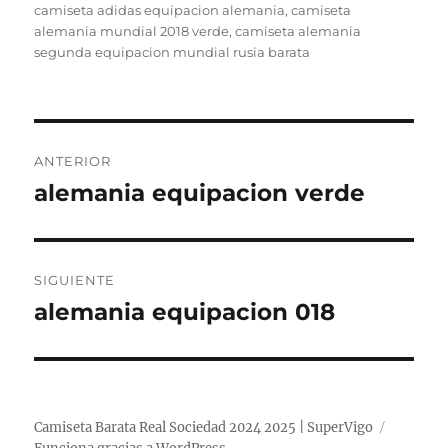
el
camiseta adidas equipacion alemania
,
camiseta
alemania mundial 2018 verde
,
camiseta alemania
segunda equipacion mundial rusia barata
Navegación
ANTERIOR
de
alemania equipacion verde
Entrada
anterior:
entradas
SIGUIENTE
alemania equipacion 018
Entrada
siguiente:
Camiseta Barata Real Sociedad 2024 2025 | SuperVigo