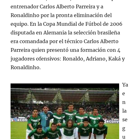
entrenador Carlos Alberto Parreira y a
Ronaldinho por la pronta eliminación del
equipo. En la Copa Mundial de Fútbol de 2006
disputada en Alemania la selección brasileña
era comandada por el técnico Carlos Alberto
Parreira quien presentó una formación con 4
jugadores ofensivos: Ronaldo, Adriano, Kaká y
Ronaldinho.
Ya
e
n
la
se
g
u