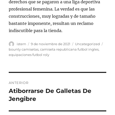
derechos que se pagaron a una liga deportiva
profesional femenina. La verdad es que las
construcciones, muy logradas y de tamaño
bastante imponente, resultan un reclamo
indiscutible para la tienda.
Autor
Publicado
Categorías
Etiqu
istern
9 de noviembre de 2021
Uncategorized
el
bounty camisetas
,
camiseta republicana futbol ingles
,
equipaciones futbol roly
Navegación
ANTERIOR
de
Atiborrarse De Galletas De
Entrada
anterior:
Jengibre
entradas