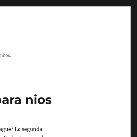
niños.
ara nios
eague? La segunda