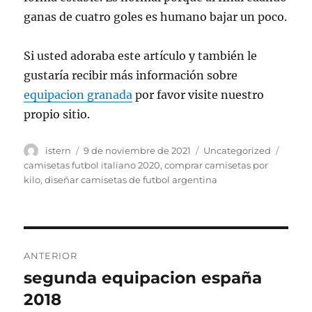
ganas de cuatro goles es humano bajar un poco.
Si usted adoraba este artículo y también le
gustaría recibir más información sobre
equipacion granada
por favor visite nuestro
propio sitio.
Autor
Publicado
Categorías
Etiqu
istern
9 de noviembre de 2021
Uncategorized
el
camisetas futbol italiano 2020
,
comprar camisetas por
kilo
,
diseñar camisetas de futbol argentina
Navegación
ANTERIOR
de
segunda equipacion españa
Entrada
anterior:
2018
entradas