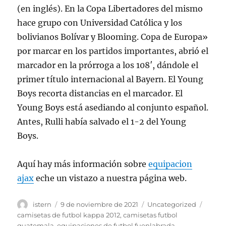
(en inglés). En la Copa Libertadores del mismo
hace grupo con Universidad Católica y los
bolivianos Bolívar y Blooming. Copa de Europa»
por marcar en los partidos importantes, abrió el
marcador en la prórroga a los 108′, dándole el
primer título internacional al Bayern. El Young
Boys recorta distancias en el marcador. El
Young Boys está asediando al conjunto español.
Antes, Rulli había salvado el 1-2 del Young
Boys.
Aquí hay más información sobre
equipacion
ajax
eche un vistazo a nuestra página web.
Autor
Publicado
Categorías
Etiqu
istern
9 de noviembre de 2021
Uncategorized
el
camisetas de futbol kappa 2012
,
camisetas futbol
guatemala
,
equipaciones de futbol fuenlabrada