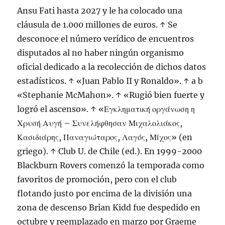
Ansu Fati hasta 2027 y le ha colocado una
cláusula de 1.000 millones de euros. ↑ Se
desconoce el número verídico de encuentros
disputados al no haber ningún organismo
oficial dedicado a la recolección de dichos datos
estadísticos. ↑ «Juan Pablo II y Ronaldo». ↑ a b
«Stephanie McMahon». ↑ «Rugió bien fuerte y
logró el ascenso». ↑ «Εγκληματική οργάνωση η
Χρυσή Αυγή – Συνελήφθησαν Μιχαλολιάκος,
Κασιδιάρης, Παναγιώταρος, Λαγός, Μίχος» (en
griego). ↑ Club U. de Chile (ed.). En 1999-2000
Blackburn Rovers comenzó la temporada como
favoritos de promoción, pero con el club
flotando justo por encima de la división una
zona de descenso Brian Kidd fue despedido en
octubre y reemplazado en marzo por Graeme