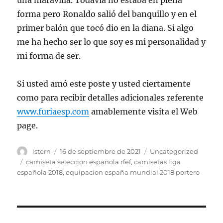
una maravilla. Todavía no estaba en plena
forma pero Ronaldo salió del banquillo y en el
primer balón que tocó dio en la diana. Si algo
me ha hecho ser lo que soy es mi personalidad y
mi forma de ser.
Si usted amó este poste y usted ciertamente
como para recibir detalles adicionales referente
www.furiaesp.com
amablemente visita el Web
page.
Autor
Publicado
Categorías
istern
16 de septiembre de 2021
Uncategorized
el
Etiquetas
camiseta seleccion española rfef
,
camisetas liga
española 2018
,
equipacion españa mundial 2018 portero
Navegación