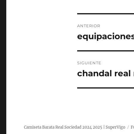
Navegación
ANTERIOR
de
equipaciones
Entrada
anterior:
entradas
SIGUIENTE
chandal real
Entrada
siguiente:
Camiseta Barata Real Sociedad 2024 2025 | SuperVigo
F