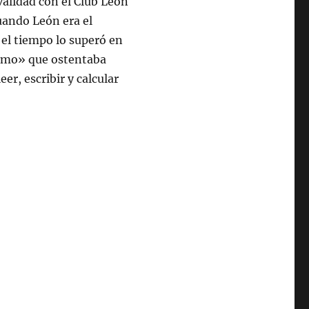
validad con el Club León
ando León era el
el tiempo lo superó en
simo» que ostentaba
er, escribir y calcular
.