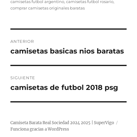
el
camisetas futbol argentino
,
camisetas futbol rosario
,
comprar camisetas originales baratas
Navegación
ANTERIOR
de
camisetas basicas nios baratas
Entrada
anterior:
entradas
SIGUIENTE
camisetas de futbol 2018 psg
Entrada
siguiente:
Camiseta Barata Real Sociedad 2024 2025 | SuperVigo
Funciona gracias a WordPress