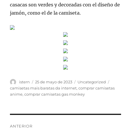
casacas son verdes y decoradas con el diseño de
jamón, como el de la camiseta.
Autor
Publicado
Categorías
Etiquetas
istern
25 de mayo de 2023
Uncategorized
el
camisetas mais baratas da internet
,
comprar camisetas
anime
,
comprar camisetas gas monkey
Navegación
ANTERIOR