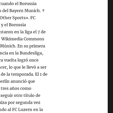
cuando el Borussia
o del Bayern Munich. ↑
Other Sports». FC
y el Borussia
aron en la liga el 7 de
ás. Wikimedia Commons
 Múnich. En su primera
cia en la Bundesliga,
ra vuelta logró once
r, lo que le llevó a ser
e la temporada. El 1 de
erlín anunció que
e tres años como
eguir otro título de
uiza por segunda vez
ndo al FC Luzern en la