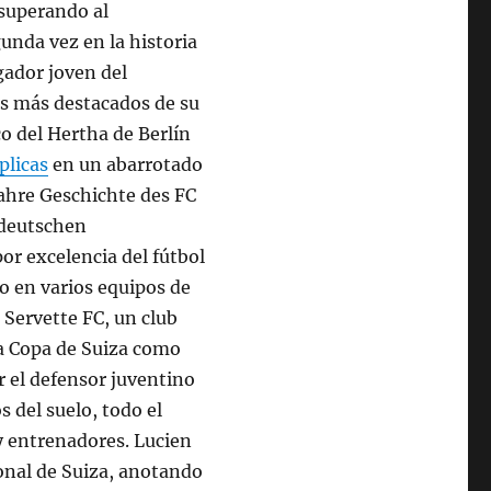
 superando al
unda vez en la historia
gador joven del
os más destacados de su
co del Hertha de Berlín
plicas
en un abarrotado
wahre Geschichte des FC
 deutschen
or excelencia del fútbol
vo en varios equipos de
l Servette FC, un club
la Copa de Suiza como
r el defensor juventino
s del suelo, todo el
y entrenadores. Lucien
ional de Suiza, anotando