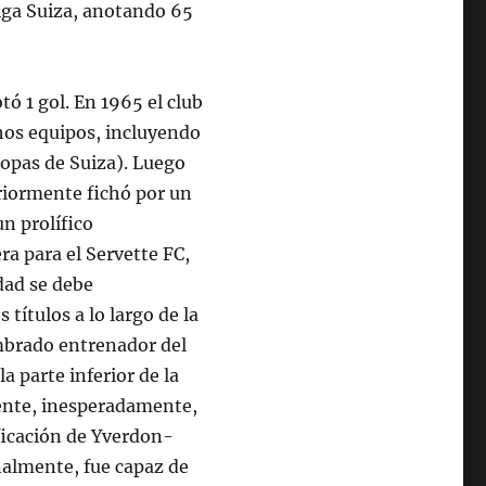
liga Suiza, anotando 65
tó 1 gol. En 1965 el club
hos equipos, incluyendo
 Copas de Suiza). Luego
eriormente fichó por un
n prolífico
ra para el Servette FC,
dad se debe
títulos a lo largo de la
mbrado entrenador del
 parte inferior de la
iente, inesperadamente,
ificación de Yverdon-
nalmente, fue capaz de