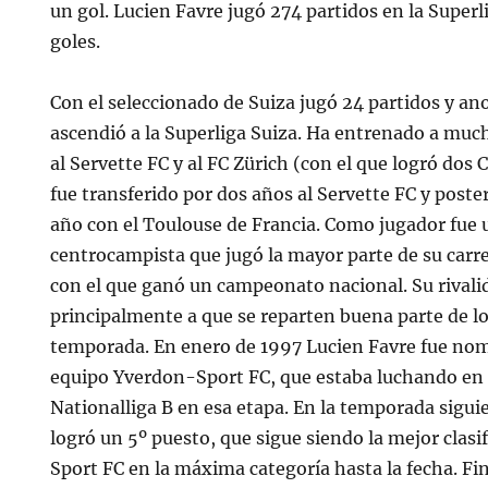
un gol. Lucien Favre jugó 274 partidos en la Super
goles.
Con el seleccionado de Suiza jugó 24 partidos y ano
ascendió a la Superliga Suiza. Ha entrenado a muc
al Servette FC y al FC Zürich (con el que logró dos
fue transferido por dos años al Servette FC y post
año con el Toulouse de Francia. Como jugador fue u
centrocampista que jugó la mayor parte de su carre
con el que ganó un campeonato nacional. Su rivali
principalmente a que se reparten buena parte de los 
temporada. En enero de 1997 Lucien Favre fue no
equipo Yverdon-Sport FC, que estaba luchando en la
Nationalliga B en esa etapa. En la temporada sigu
logró un 5º puesto, que sigue siendo la mejor clas
Sport FC en la máxima categoría hasta la fecha. Fi