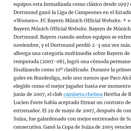
equipos esta formalizada como clásico desde 1997 
Dortmund ganó la Liga de Campeones en el Estadi
«Women». FC Bayern Múnich Official Website. ↑ «
Bayern Múnich Official Website. Bayern de Múnich 
Dortmund. Bayern cuando ambos equipos se enfrent
noviembre, y el Dortmund perdió 2-3 una vez m
alberga una categoría multimedia sobre Bayern de
temporada (2007-08), logró una cómoda permanen
finalizando como 10º clasificado. Durante la prime
goles en Bundesliga, solo uno menos que Paco Alcáce
elegido como el mejor jugador hasta ese momento d
junio de 2007, el club
camiseta chelsea
Hertha de B
Lucien Favre había aceptado firmar un contrato d
entrenador. El 29 de mayo de 2007, después de cons
Suiza, fue galardonado con mejor entrenador de S
consecutiva. Ganó la Copa de Suiza de 2005 vencie