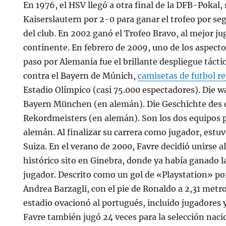
En 1976, el HSV llegó a otra final de la DFB-Pokal,
Kaiserslautern por 2-0 para ganar el trofeo por seg
del club. En 2002 ganó el Trofeo Bravo, al mejor ju
continente. En febrero de 2009, uno de los aspect
paso por Alemania fue el brillante despliegue tácti
contra el Bayern de Múnich,
camisetas de futbol re
Estadio Olímpico (casi 75.000 espectadores). Die 
Bayern München (en alemán). Die Geschichte des
Rekordmeisters (en alemán). Son los dos equipos p
alemán. Al finalizar su carrera como jugador, estu
Suiza. En el verano de 2000, Favre decidió unirse a
histórico sito en Ginebra, donde ya había ganado 
jugador. Descrito como un gol de «Playstation» po
Andrea Barzagli, con el pie de Ronaldo a 2,31 metro
estadio ovacionó al portugués, incluido jugadores 
Favre también jugó 24 veces para la selección nac