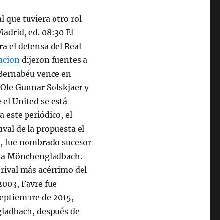
 que tuviera otro rol
Madrid, ed. 08:30 El
ra el defensa del Real
acion
dijeron fuentes a
 Bernabéu vence en
e Ole Gunnar Solskjaer y
 el United se está
a este periódico, el
aval de la propuesta el
011, fue nombrado sucesor
sia Mönchengladbach.
 rival más acérrimo del
003, Favre fue
septiembre de 2015,
gladbach, después de