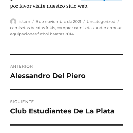
por favor visite nuestro sitio web.
Autor
Publicado
Categorías
Etiqu
istern
9 de noviembre de 2021
Uncategorized
el
camisetas baratas frikis
,
comprar camisetas under armour
,
equipaciones futbol baratas 2014
Navegación
ANTERIOR
de
Alessandro Del Piero
Entrada
anterior:
entradas
SIGUIENTE
Club Estudiantes De La Plata
Entrada
siguiente: