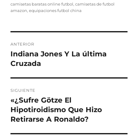
el
camisetas baratas online futbol
,
camisetas de futbol
amazon
,
equipaciones futbol china
Navegación
ANTERIOR
de
Indiana Jones Y La última
Entrada
anterior:
Cruzada
entradas
SIGUIENTE
«¿Sufre Götze El
Entrada
siguiente:
Hipotiroidismo Que Hizo
Retirarse A Ronaldo?