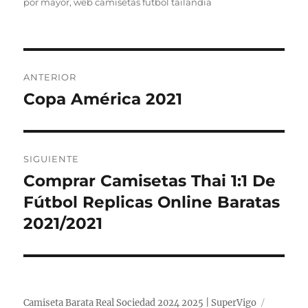
por mayor
,
web camisetas futbol tailandia
Navegación
ANTERIOR
de
Copa América 2021
Entrada
anterior:
entradas
SIGUIENTE
Comprar Camisetas Thai 1:1 De
Entrada
siguiente:
Fútbol Replicas Online Baratas
2021/2021
Camiseta Barata Real Sociedad 2024 2025 | SuperVigo