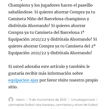
Champions y los jugadores hacen el paseíllo
saludándose. Si quieres ahorrar Compra ya tu
Camiseta Niño del Barcelona champions y
disfrútala Ahorrando! Si quieres ahorrar
Compra ya tu Camiseta del Barcelona 1ª
Equipación 2021/22 y disfrútala Ahorrando! Si
quieres ahorrar Compra ya tu Camiseta del 2ª
Equipación 2021/22 y disfrútala Ahorrando!
Si usted adoraba este artículo y también le
gustaría recibir más información sobre
equipacion ajax
por favor visite nuestro propio
sitio.
Autor
Publicado
Categorías
Etiqu
istern
9 de noviembre de 2021
Uncategorized
el
camisetas futbol nba baratas
,
camisetas y short de futbol