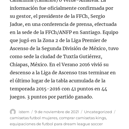
Canarinha (canarios) o Verde-Amarela. La
información fue oficialmente confirmada por
su gestor, el presidente de la FFCh, Sergio
Jadue, en una conferencia de prensa, efectuada
en la sede de la FFCh/ANFP en Santiago. Equipo
que jugó en la Zona 2 de la Liga Premier de
Ascenso de la Segunda División de México, tuvo
como sede la ciudad de Tuxtla Gutiérrez,
Chiapas, México. En el Verano 2016 vivió su
descenso a la Liga de Ascenso tras terminar en
el último lugar de la tabla acumulada de la
temporada 2015-2016 con 41 puntos en 44
juegos. 3 puntos por partido ganado.
Autor
Publicado
Categorías
Etiqu
istern
9 de noviembre de 2021
Uncategorized
el
camisetas futbol mujeres
,
comprar camisetas kings
,
equipaciones de futbol para dream league soccer