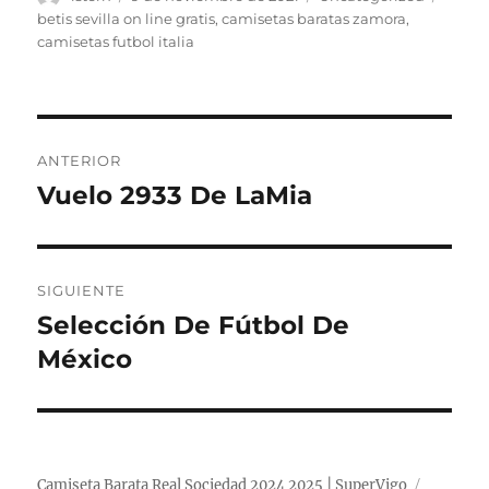
el
betis sevilla on line gratis
,
camisetas baratas zamora
,
camisetas futbol italia
Navegación
ANTERIOR
de
Vuelo 2933 De LaMia
Entrada
anterior:
entradas
SIGUIENTE
Selección De Fútbol De
Entrada
siguiente:
México
Camiseta Barata Real Sociedad 2024 2025 | SuperVigo