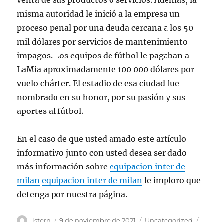
venta de sus productos o servicios. Además, la
misma autoridad le inició a la empresa un
proceso penal por una deuda cercana a los 50
mil dólares por servicios de mantenimiento
impagos. Los equipos de fútbol le pagaban a
LaMia aproximadamente 100 000 dólares por
vuelo chárter. El estadio de esa ciudad fue
nombrado en su honor, por su pasión y sus
aportes al fútbol.
En el caso de que usted amado este artículo
informativo junto con usted desea ser dado
más información sobre
equipacion inter de
milan
equipacion inter de milan
le imploro que
detenga por nuestra página.
Autor
Publicado
Categorías
Etiqu
istern
9 de noviembre de 2021
Uncategorized