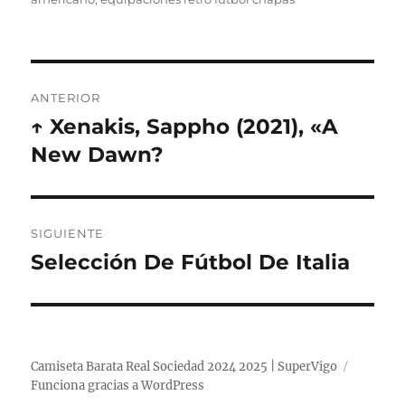
Navegación
ANTERIOR
de
↑ Xenakis, Sappho (2021), «A
Entrada
anterior:
New Dawn?
entradas
SIGUIENTE
Selección De Fútbol De Italia
Entrada
siguiente:
Camiseta Barata Real Sociedad 2024 2025 | SuperVigo
Funciona gracias a WordPress