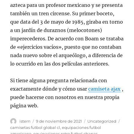
azteca para un profesor mexicano y se presenta
también un tren circense. Su primer boceto,
que data del 3 de mayo de 1985, giraba en torno
a un jardín de duraznos (melocotones)
imperecederos. De acuerdo con Boam se trataba
de «ejercicios vacíos», puesto que no contaban
nada nuevo sobre el arqueólogo, a diferencia de
lo ocurrido en las dos películas anteriores.
Si tiene alguna pregunta relacionada con
exactamente dónde y cómo usar
camiseta ajax
,
puede hacerse con nosotros en nuestra propia
página web.
Autor
Publicado
Categorías
Etiqu
istern
9 de noviembre de 2021
Uncategorized
el
camisetas futbol global cl
,
equipaciones futbol
americano
,
equipaciones retro futbol chapas